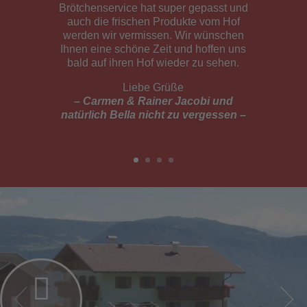
Urlaubswochen bei ihnen. Offen und
herzlich sind wir als junge Familie
empfangen worden. Die Lage des Hofes
ist perfekt. An familienfreundlichem
Programm ist in der näheren Umgebung
viel geboten. Z.B. kleine Wanderungen,
Tierwelt, kleine Städtetouren, Wasserfall,
…
Die Wohnung war sehr sauber und
gepflegt.Der Frühstückskorb war super
lecker und vielfältig. Die frischen
Hofprodukte ebenso.Wir haben uns
unglaublich wohlgefühlt! Unsere fast 2-
jährige Tochter besonders, denn Tiere,
Sandkasten und Schaukel haben sie total
begeistert.Vielen Dank & Liebe Grüße!
– Familie Kern –