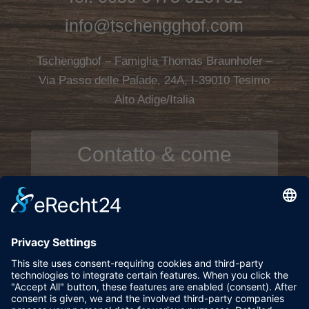
Eventi
Galleria
Il meteo
Tel.
0039 0473 920702
info@tschengghof.com
Tschengghof – Famiglia Thomas Braunhofer –
Via Passo delle Palade, 24A, I-39010 Tesimo
Alto Adige/Italia
Contatto & come
raggiungerci