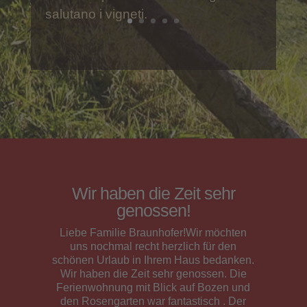
e dintorni potrete partecipare
attivamente alla vita contadina e
dare una mano alla famiglia con le
varie faccende quotidiane. Su
richiesta è possibile portare il vostro
animale domestico. Appena al di là
del maso vi aspettano belle
passeggiate in montagna.
Die Lage des Hofes ist
perfekt!
Liebe Familie Braunhofer,wir blicken
zurück auf 2 wunderschöne