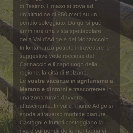
Durante le
vostre vacanze in
agriturismo a Merano e
dintorni
avrete l’opportunità di
conoscere la vita conoscere in tutte
le sue sfaccettature. Dal 1971 il
maso Tschengghof è di proprietà
della famiglia Braunhofer ed è stato
completamente ristrutturato e
ampliato. Con il completamento del
nuovo casale nel 2005 il lavori di
ristrutturazione sono terminati. Il
maso Tschengghof è
un’azienda
agricola con allevamento di
mucche da latte
. Mucche, maiali,
galline e gatti vivono al maso e
durante le vostre vacanze a Merano