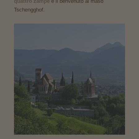
quattro zampe
è il benvenuto al maso
Tschengghof.