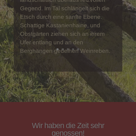
Ihren Ferien im Meraner Land
können Sie aktiv am bäuerlichen
Leben teilnehmen und Ihrer
Gastgeberfamilie bei den täglichen
Verrichtungen zur Hand gehen.
Nach Absprache können Sie Ihr
Haustier mitbringen. Gleich hinter
dem Hof nehmen herrliche
Wanderrouten in die
Gebirgslandschaft ihren Anfang.