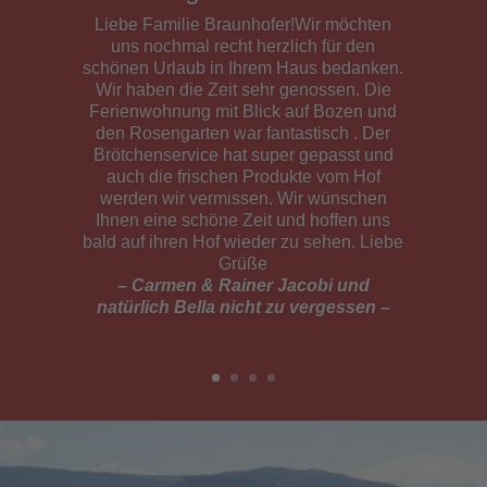
Die Lage des Hofes ist
perfekt!
Liebe Familie Braunhofer,wir blicken
zurück auf 2 wunderschöne
Urlaubswochen bei ihnen. Offen und
herzlich sind wir als junge Familie
empfangen worden. Die Lage des Hofes
ist perfekt. An familienfreundlichem
Programm ist in der näheren Umgebung
viel geboten. Z.B. kleine Wanderungen,
Tierwelt, kleine Städtetouren, Wasserfall,
… Die Wohnung war sehr sauber und
gepflegt.Der Frühstückskorb war super
lecker und vielfältig. Die frischen
Hofprodukte ebenso.Wir haben uns
unglaublich wohlgefühlt! Unsere fast 2-
jährige Tochter besonders, denn Tiere,
Sandkasten und Schaukel haben sie total
begeistert.Vielen Dank & Liebe Grüße!
– Familie Kern –