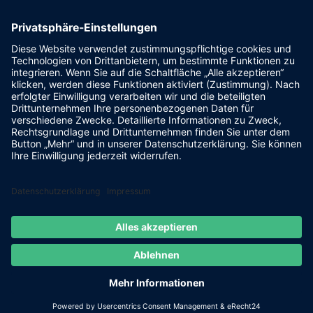
Gampenpassstraße 24A, I-39010 Tisens
Südtirol/Italien
Kontakt & Anfahrt