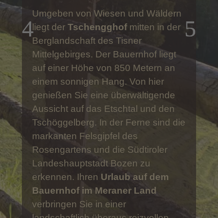
Umgebung
In Ihrem
Urlaub auf dem
Bauernhof im Meraner Land
haben Sie die Gelegenheit, das
bäuerliche Leben in allen Facetten
kennenzulernen. Seit 1971 befindet
sich der Tschengghof im Besitz von
Familie Braunhofer und wurde
seither komplett umgebaut und
erweitert. Mit der Fertigstellung des
neuen Bauernhauses im Jahr 2005
fanden die Umbauarbeiten ihren
Abschluss. Der Tschengghof ist ein
Bauernhof mit Milchviehhaltung
.
Kühe, Schweine, Hühner und
Katzen leben auf dem Hof und in