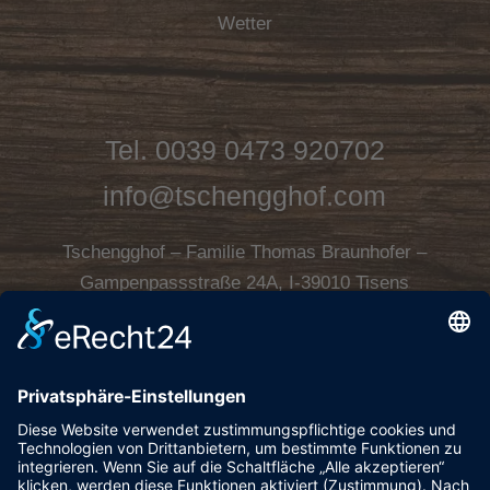
Wetter
Tel.
0039 0473 920702
info@tschengghof.com
Tschengghof – Familie Thomas Braunhofer –
Gampenpassstraße 24A, I-39010 Tisens
Südtirol/Italien
Kontakt & Anfahrt